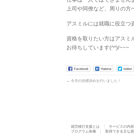
上司や同僚など、周りの方へ
アスミルには就職に役立つ
資格を取りたい方はアスミ
お待ちしています(^^)/~~~
Facebook
Hatena
twitter
←
今月の目標決めを行いました！
就労移行支援とは
サービスの内容
プログラム各種
取得できる主な資