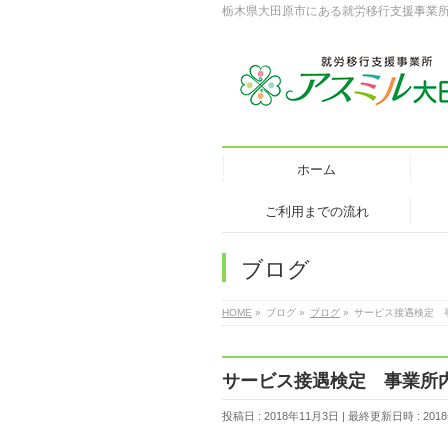
栃木県大田原市にある就労移行支援事業
ホーム
ご利用までの流れ
ブログ
HOME
»
ブログ
»
ブログ
»
サービス接遇検定 事
サービス接遇検定 事業所内受
投稿日 : 2018年11月3日
最終更新日時 : 201