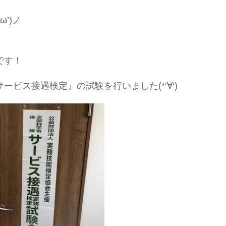
’)ノ
。
です！
ビス接遇検定』の試験を行いました(*‘∀‘)