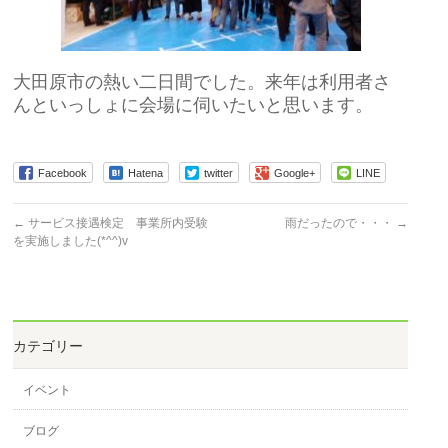
大田原市の熱い二日間でした。来年は利用者さ
んといっしょに会場に伺いたいと思います。
Facebook
Hatena
twitter
Google+
LINE
←
サービス接遇検定 事業所内受験
雨だったので・・・
→
を実施しました(*^^)v
カテゴリー
イベント
ブログ