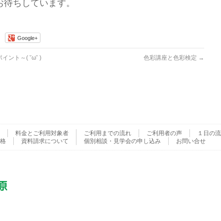
お待ちしています。
Google+
ト～( ˘ω˘ )
色彩講座と色彩検定
→
料金とご利用対象者
ご利用までの流れ
ご利用者の声
１日の流
格
資料請求について
個別相談・見学会の申し込み
お問い合せ