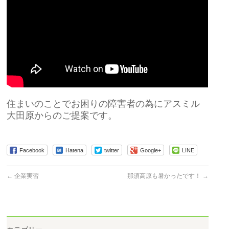
住まいのことでお困りの障害者の為にアスミル
大田原からのご提案です。
Facebook
Hatena
twitter
Google+
LINE
←
企業実習
那須高原も暑かったです！
→