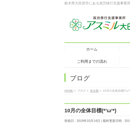
栃木県大田原市にある就労移行支援事業
ホーム
ご利用までの流れ
ブログ
HOME
»
ブログ
»
未分類
»
10月の全体目標(*’ω’*
10月の全体目標(*’ω’*)
投稿日 : 2019年10月14日
最終更新日時 : 201