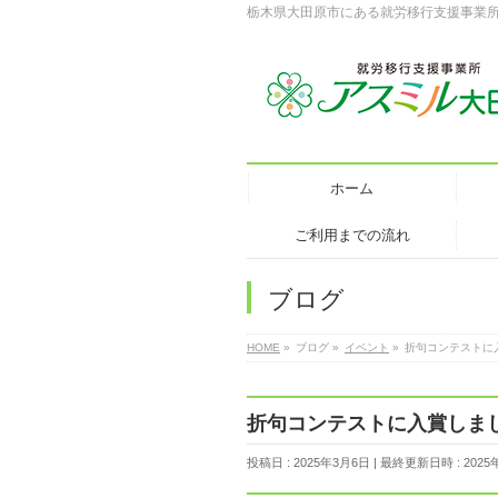
栃木県大田原市にある就労移行支援事業
ホーム
ご利用までの流れ
ブログ
HOME
»
ブログ
»
イベント
»
折句コンテストに
折句コンテストに入賞しま
投稿日 : 2025年3月6日
最終更新日時 : 2025