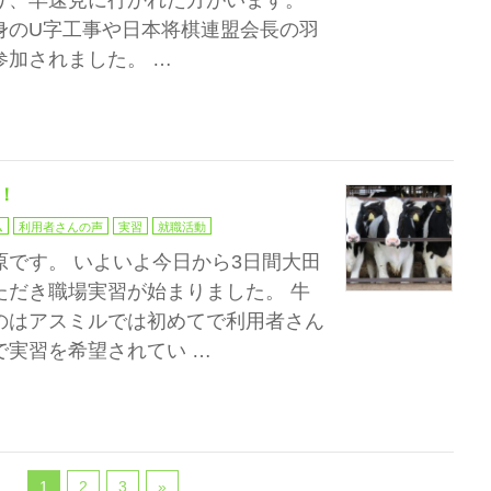
り、早速見に行かれた方がいます。
身のU字工事や日本将棋連盟会長の羽
参加されました。 …
！
ム
利用者さんの声
実習
就職活動
です。 いよいよ今日から3日間大田
ただき職場実習が始まりました。 牛
のはアスミルでは初めてで利用者さん
で実習を希望されてい …
1
2
3
»