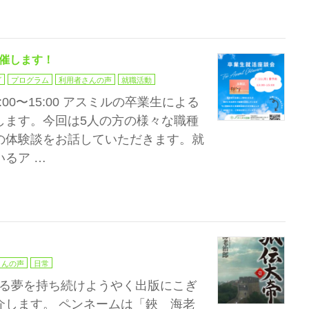
催します！
グ
プログラム
利用者さんの声
就職活動
:00〜15:00 アスミルの卒業生による
します。今回は5人の方の様々な職種
の体験談をお話していただきます。就
るア …
さんの声
日常
なる夢を持ち続けようやく出版にこぎ
介します。 ペンネームは「鋏 海老