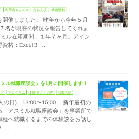
グ
利用者さんの声
定着支援
就職活動
を開催しました。 昨年から今年５月
方７名が現在の状況を報告してくれま
スミル在籍期間：１年７ヶ月。アイン
格：Excel３ …
スミル就職座談会」を1月に開催します！
ログ
プログラム
利用者さんの声
就職活動
人の日)、13:00〜15:00 新年最初の
る「アスミル就職座談会」を事業所で
職種へ就職するまでの体験談をお話し
 …