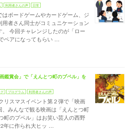
ム
利用者さんの声
日常
ではボードゲームやカードゲーム、ジ
利用者さん同士がコミュニケーション
す。 今回チャレンジしたのが「ロー
でペアになってもらい …
画鑑賞会」で「えんとつ町のプペル」を
ログ
プログラム
利用者さんの声
 クリスマスイベント第２弾で「映画
回、みんなで観る映画は「えんとつ町
とつ町のプペル」はお笑い芸人の西野
22年に作られ大ヒッ …